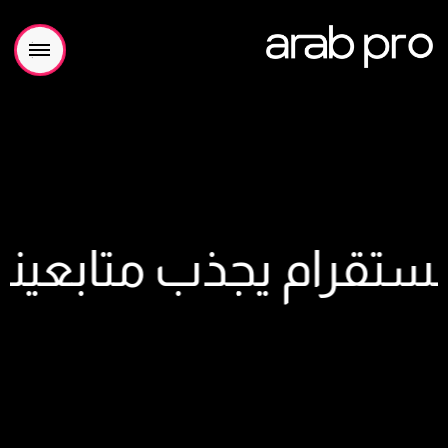
رام​ يجذب متابعينك | 5 ن