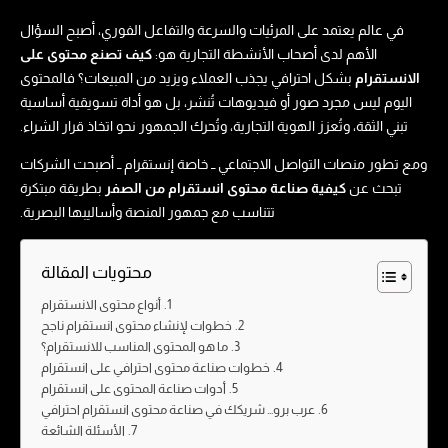
في عالم يعتمد على المرئيات والسرعة والتفاعل الفوري، أصبح السؤال
الأهم لدى أصحاب الأنشطة التجارية هو:
كيف تصنع محتوى على
الانستقرام
بشكل احترافي يجذب العملاء ويزيد من المبيعات؟ فالمحتوى
اليوم ليس مجرد صور أو فيديوهات تُنشر، بل هو أداة تسويقية أساسية
تبني الثقة، وتُعزز الهوية التجارية، وتُحرك الجمهور نحو اتخاذ قرار الشراء.
ومع تطور منصات التواصل الاجتماعي ــ خاصة إنستقرام ــ أصبحت الشركات
تبحث عن
كيفية صناعة محتوى انستقرام من الصفر
بطريقة مبتكرة
تتناسب مع جمهور المنصة وأساليبها البصرية.
محتويات المقالة
أنواع محتوى الانستقرام
خطوات لإنشاء محتوى انستقرام ناجح
ما هو المحتوى المناسب للانستقرام؟
خطوات صناعة محتوى احترافي على انستقرام
أدوات صناعة المحتوى على انستقرام
عرب برو… شريكك في صناعة محتوى انستقرام احترافي
الأسئلة الشائعة