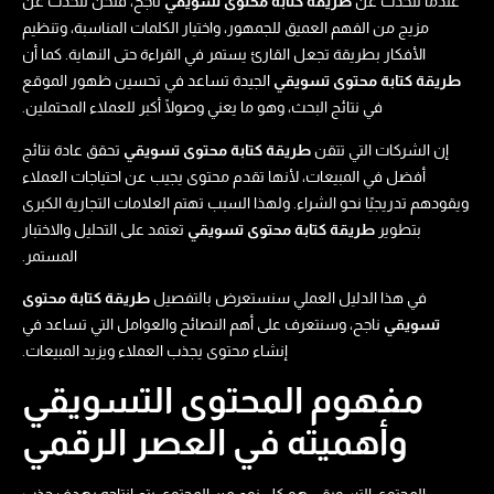
عندما نتحدث عن
طريقة كتابة محتوى تسويقي​
ناجح، فنحن نتحدث عن
مزيج من الفهم العميق للجمهور، واختيار الكلمات المناسبة، وتنظيم
الأفكار بطريقة تجعل القارئ يستمر في القراءة حتى النهاية. كما أن
طريقة كتابة محتوى تسويقي​
الجيدة تساعد في تحسين ظهور الموقع
في نتائج البحث، وهو ما يعني وصولًا أكبر للعملاء المحتملين.
إن الشركات التي تتقن
طريقة كتابة محتوى تسويقي​
تحقق عادة نتائج
أفضل في المبيعات، لأنها تقدم محتوى يجيب عن احتياجات العملاء
ويقودهم تدريجيًا نحو الشراء. ولهذا السبب تهتم العلامات التجارية الكبرى
بتطوير
طريقة كتابة محتوى تسويقي​
تعتمد على التحليل والاختبار
المستمر.
في هذا الدليل العملي سنستعرض بالتفصيل
طريقة كتابة محتوى
تسويقي​
ناجح، وسنتعرف على أهم النصائح والعوامل التي تساعد في
إنشاء محتوى يجذب العملاء ويزيد المبيعات.
مفهوم المحتوى التسويقي
وأهميته في العصر الرقمي