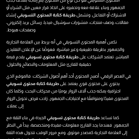
المحتوى التسويقي هو كل نوع من المحتوى يتم إنتاجه بهدف جذب
الجمهور وبناء علاقة معه وتحفيزه على اتخاذ قرار معين مثل الشراء أو
الاشتراك أو التفاعل. وتشمل
طريقة كتابة المحتوى التسويقي
إنشاء
مقالات، وصف منتجات، منشورات سوشيال ميديا، رسائل بريد إلكتروني،
وصفحات هبوط.
تكمن أهمية المحتوى التسويقي في أنه يربط بين العلامة التجارية
والجمهور بطريقة طبيعية وغير مباشرة. فعوضًا عن الإعلان التقليدي
المباشر، تعتمد الشركات على
طريقة كتابة محتوى تسويقي​
يقدم قيمة
حقيقية للقارئ مثل المعلومات والنصائح والحلول.
في العصر الرقمي، أصبح المحتوى أحد أهم أصول الشركات. فالموقع الذي
يحتوي على محتوى قوي يعتمد على
طريقة كتابة محتوى تسويقي​
احترافية يمكنه جذب آلاف الزوار يوميًا من محركات البحث. وكلما كان
المحتوى مفيدًا ومتوافقًا مع احتياجات الجمهور، زادت فرص تحويل الزوار
إلى عملاء.
كما تساعد
طريقة كتابة محتوى تسويقي​
الجيدة في بناء الثقة مع
الجمهور. فعندما يجد القارئ معلومات مفيدة ومتخصصة، يبدأ في النظر
إلى العلامة التجارية كمصدر موثوق. ومع مرور الوقت تتحول هذه الثقة