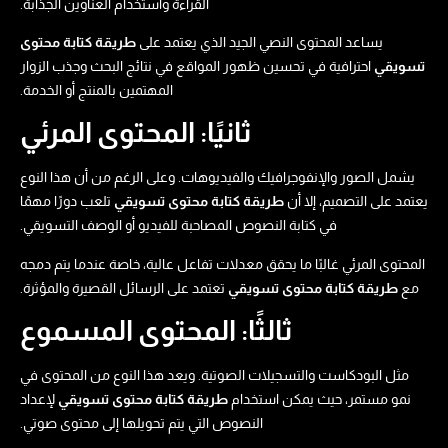
القراءة واستخدام العناوين الجذابة.
يساعد المحتوى النصي الجيد الذي يعتمد على
طريقة كتابة محتوى
تسويقي​
احترافية في تحسين ظهور المواقع في نتائج البحث وجذب الزوار
المهتمين بالمنتج أو الخدمة.
ثانيًا: المحتوى المرئي
يشمل الصور والإنفوجرافيك والفيديوهات. وعلى الرغم من أن هذا النوع
يعتمد على التصميم، إلا أن
طريقة كتابة محتوى تسويقي​
تلعب دورًا مهمًا
في كتابة النصوص المصاحبة للفيديو أو الوصف التسويقي.
المحتوى المرئي غالبًا ما يحقق معدلات تفاعل عالية، خاصة عندما يتم دمجه
مع
طريقة كتابة محتوى تسويقي​
تعتمد على الرسائل القصيرة والمؤثرة.
ثالثًا: المحتوى المسموع
مثل البودكاست والتسجيلات الصوتية. ويعد هذا النوع من المحتوى في
نمو مستمر، حيث يمكن استخدام
طريقة كتابة محتوى تسويقي​
لإعداد
النصوص التي يتم تحويلها إلى محتوى صوتي.