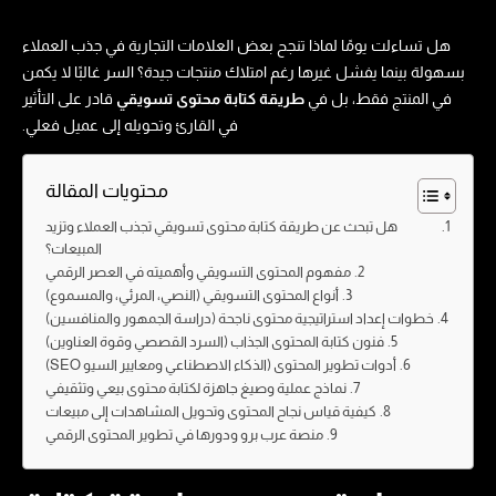
هل تساءلت يومًا لماذا تنجح بعض العلامات التجارية في جذب العملاء
بسهولة بينما يفشل غيرها رغم امتلاك منتجات جيدة؟ السر غالبًا لا يكمن
في المنتج فقط، بل في
طريقة كتابة محتوى تسويقي​
قادر على التأثير
في القارئ وتحويله إلى عميل فعلي.
محتويات المقالة
هل تبحث عن طريقة كتابة محتوى تسويقي​ تجذب العملاء وتزيد
المبيعات؟
مفهوم المحتوى التسويقي وأهميته في العصر الرقمي
أنواع المحتوى التسويقي (النصي، المرئي، والمسموع)
خطوات إعداد استراتيجية محتوى ناجحة (دراسة الجمهور والمنافسين)
فنون كتابة المحتوى الجذاب (السرد القصصي وقوة العناوين)
أدوات تطوير المحتوى (الذكاء الاصطناعي ومعايير السيو SEO)
نماذج عملية وصيغ جاهزة لكتابة محتوى بيعي وتثقيفي
كيفية قياس نجاح المحتوى وتحويل المشاهدات إلى مبيعات
منصة عرب برو ودورها في تطوير المحتوى الرقمي