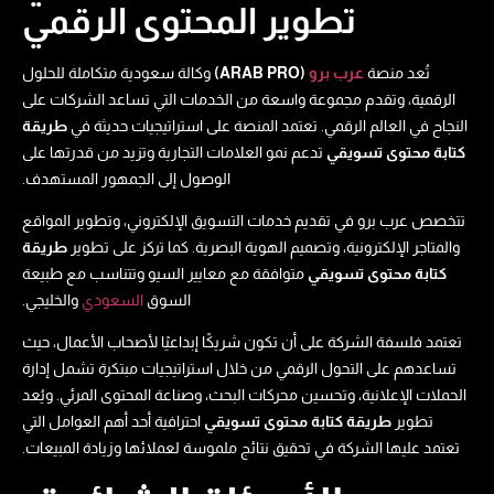
تطوير المحتوى الرقمي
تُعد منصة
عرب برو
(ARAB PRO)
وكالة سعودية متكاملة للحلول
الرقمية، وتقدم مجموعة واسعة من الخدمات التي تساعد الشركات على
النجاح في العالم الرقمي. تعتمد المنصة على استراتيجيات حديثة في
طريقة
كتابة محتوى تسويقي​
تدعم نمو العلامات التجارية وتزيد من قدرتها على
الوصول إلى الجمهور المستهدف.
تتخصص عرب برو في تقديم خدمات التسويق الإلكتروني، وتطوير المواقع
والمتاجر الإلكترونية، وتصميم الهوية البصرية. كما تركز على تطوير
طريقة
كتابة محتوى تسويقي​
متوافقة مع معايير السيو وتتناسب مع طبيعة
السوق
السعودي
والخليجي.
تعتمد فلسفة الشركة على أن تكون شريكًا إبداعيًا لأصحاب الأعمال، حيث
تساعدهم على التحول الرقمي من خلال استراتيجيات مبتكرة تشمل إدارة
الحملات الإعلانية، وتحسين محركات البحث، وصناعة المحتوى المرئي. ويُعد
تطوير
طريقة كتابة محتوى تسويقي​
احترافية أحد أهم العوامل التي
تعتمد عليها الشركة في تحقيق نتائج ملموسة لعملائها وزيادة المبيعات.