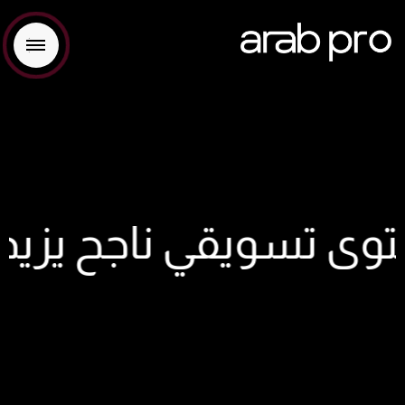
حتوى تسويقي ناجح يزيد